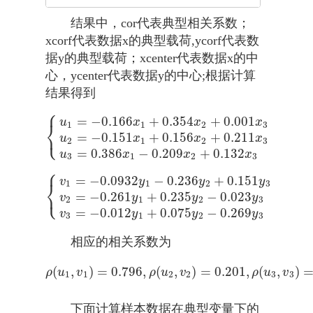
结果中，cor代表典型相关系数；
xcorf代表数据x的典型载荷,ycorf代表数
据y的典型载荷；xcenter代表数据x的中
心，ycenter代表数据y的中心;根据计算
结果得到
⎧
=
−
0.166
+
0.354
+
0.001
u
x
x
x
⎨
1
1
2
3
⎩
=
−
0.151
+
0.156
+
0.211
{
u
1
=
−
0.166
x
1
+
0.354
x
2
+
0.001
x
3
u
2
=
−
0.151
x
1
+
0.1
u
x
x
x
2
1
2
3
=
0.386
−
0.209
+
0.132
u
x
x
x
3
1
2
3
⎧
=
−
0.0932
−
0.236
+
0.151
v
y
y
y
⎨
1
1
2
3
⎩
=
−
0.261
+
0.235
−
0.023
{
v
1
=
−
0.0932
y
1
−
0.236
y
2
+
0.151
y
3
v
2
=
−
0.261
y
1
+
0.
v
y
y
y
2
1
2
3
=
−
0.012
+
0.075
−
0.269
v
y
y
y
3
1
2
3
相应的相关系数为
(
,
)
=
0.796
,
(
,
)
=
0.201
,
(
,
)
ρ
(
u
1
,
v
1
)
=
0.796
,
ρ
(
u
2
,
v
2
)
=
0.201
,
ρ
(
u
3
,
v
3
)
=
0.0
ρ
u
v
ρ
u
v
ρ
u
v
1
1
2
2
3
3
下面计算样本数据在典型变量下的