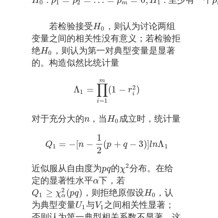
H
ρ
ρ
ρ
H
ρ
H
0
:
ρ
1
=
ρ
2
=
…
=
ρ
m
=
0
,
H
1
:
至
少
有
一
个
ρ
i
≠
0
0
1
2
1
m
若检验接受
，则认为讨论两组
H
0
H
0
变量之间的相关性没有意义；若检验拒
绝
，则认为第一对典型变量是显著
H
0
H
0
的。构造似然比统计量
m
∏
2
Λ
=
(
1
−
)
Λ
1
=
∏
i
=
1
m
(
1
−
r
i
2
)
r
1
i
=
1
i
对于充分大的
，当
成立时，统计量
n
H
0
n
H
0
1
=
−
[
−
(
+
−
3
)
]
Λ
Q
1
=
−
[
n
−
1
2
(
p
+
q
−
3
)
]
l
n
Λ
1
Q
n
p
q
l
n
1
1
2
2
近似服从自由度为
的
分布。在给
p
q
χ
2
p
q
χ
定的显著性水平
下，若
α
α
2
≥
(
)
，则拒绝原假设
，认
Q
1
≥
χ
α
2
(
p
q
)
H
0
Q
χ
p
q
H
1
0
α
为典型变量
与
之间相关性显著；
U
1
V
1
U
V
1
1
否则认为第一典型相关系数不显著。这