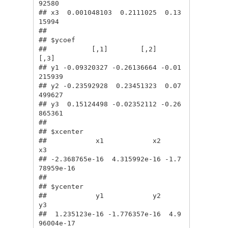
92580

## x3  0.001048103  0.2111025  0.13
15994

## 

## $ycoef

##           [,1]        [,2]        
[,3]

## y1 -0.09320327 -0.26136664 -0.01
215939

## y2 -0.23592928  0.23451323  0.07
499627

## y3  0.15124498 -0.02352112 -0.26
865361

## 

## $xcenter

##            x1            x2            
x3 

## -2.368765e-16  4.315992e-16 -1.7
78959e-16 

## 

## $ycenter

##            y1            y2            
y3 

##  1.235123e-16 -1.776357e-16  4.9
96004e-17