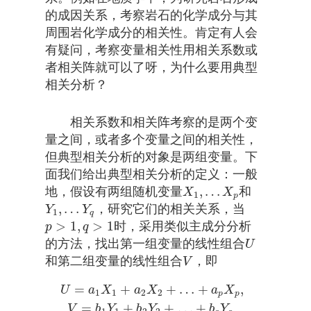
的成因关系，考察岩石的化学成分与其
周围岩化学成分的相关性。肯定有人会
有疑问，考察变量相关性用相关系数或
者相关阵就可以了呀，为什么要用典型
相关分析？
相关系数和相关阵考察的是两个变
量之间，或者多个变量之间的相关性，
但典型相关分析的对象是两组变量。下
面我们给出典型相关分析的定义：一般
,
…
地，假设有两组随机变量
和
X
1
,
…
X
p
X
X
1
p
,
…
，研究它们的相关关系，当
Y
1
,
…
Y
q
Y
Y
1
q
>
1
,
>
1
时，采用类似主成分分析
p
>
1
,
q
>
1
p
q
的方法，找出第一组变量的线性组合
U
U
和第二组变量的线性组合
，即
V
V
=
+
+
…
+
,
U
=
a
1
X
1
+
a
2
X
2
+
…
+
a
p
X
p
,
V
=
b
1
Y
1
+
b
2
Y
2
+
…
+
b
q
Y
q
U
a
X
a
X
a
X
1
1
2
2
p
p
=
+
+
…
+
,
V
b
Y
b
Y
b
Y