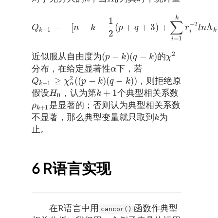
0
k
1
∑
−
2
=
−
[
−
−
(
+
+
3
)
+
Λ
Q
k
+
1
=
−
[
n
−
k
−
1
2
(
p
+
q
+
3
)
+
∑
i
=
1
k
r
i
−
2
l
n
Λ
k
+
1
]
Q
n
k
p
q
r
l
n
+
1
k
k
i
2
=
1
i
2
(
−
)
(
−
)
近似服从自由度为
的
(
p
−
k
)
(
q
−
k
)
χ
2
p
k
q
k
χ
分布，在给定显著性
下，若
α
α
2
≥
(
(
−
)
(
−
)
)
，则拒绝原
Q
k
+
1
≥
χ
α
2
(
(
p
−
k
)
(
q
−
k
)
)
Q
χ
p
k
q
k
+
1
α
k
+
1
假设
，认为第
个典型相关系数
H
0
k
+
1
H
k
0
是显著的；否则认为典型相关系数
ρ
k
+
1
ρ
+
1
k
不显著，那么典型变量就只取到
为
k
k
止。
6
R语言实现
在R语言中用
函数作典型
cancor()