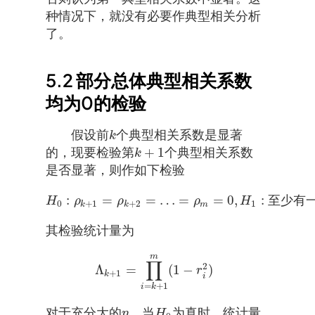
种情况下，就没有必要作典型相关分析
了。
5.2
部分总体典型相关系数
均为0的检验
假设前
个典型相关系数是显著
k
k
+
1
的，现要检验第
个典型相关系数
k
+
1
k
是否显著，则作如下检验
:
=
=
…
=
=
0
,
:
至
少
有
H
ρ
ρ
ρ
H
H
0
:
ρ
k
+
1
=
ρ
k
+
2
=
…
=
ρ
m
=
0
,
H
1
:
至
少
有
一
个
ρ
i
0
+
1
+
2
1
k
k
m
其检验统计量为
m
∏
2
Λ
=
(
1
−
)
Λ
k
+
1
=
∏
i
=
k
+
1
m
(
1
−
r
i
2
)
r
+
1
k
i
=
+
1
i
k
对于充分大的
，当
为真时，统计量
n
H
0
n
H