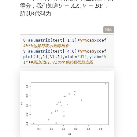
=
,
=
得分，我们知道
，
U
=
A
X
,
V
=
B
Y
U
A
X
V
B
Y
所以R代码为
Hide
U=
as.matrix
(test[,
1
:
3
])
%*%
ca
$
xcoef
#%*%运算符表示矩阵相乘
V=
as.matrix
(test[,
4
:
6
])
%*%
ca
$
plot
(U[,
1
],V[,
1
],
xlab=
"U1"
,
ylab=
"V
1"
)
#画出以U1,V1为坐标的数据散点图