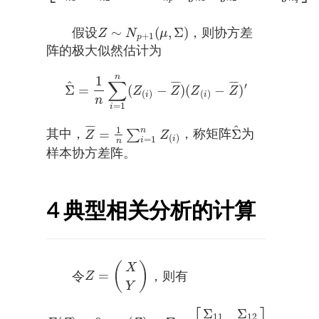
∼
(
,
Σ
)
假设
，则协方差
Z
N
μ
Z
∼
N
p
+
1
(
μ
,
Σ
)
+
1
p
阵的极大似然估计为
n
1
∑
^
¯
¯
¯
¯
¯
¯
¯
¯
′
Σ
=
(
−
)
(
−
)
Σ
^
=
1
n
∑
i
=
1
n
(
Z
(
i
)
−
Z
¯
)
(
Z
(
i
)
−
Z
¯
)
′
Z
Z
Z
Z
(
)
(
)
i
i
n
=
1
i
^
¯
¯
¯
¯
1
n
=
Σ
其中，
∑
，称矩阵
为
Z
¯
=
1
n
∑
i
=
1
n
Z
(
i
)
Σ
^
Z
Z
(
)
=
1
i
i
n
样本协方差阵。
4
典型相关分析的计算
(
)
X
=
令
，则有
Z
=
(
X
Y
)
Z
Y
Σ
Σ
11
12