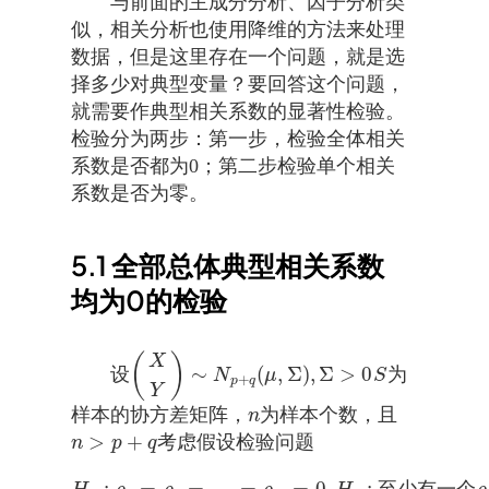
与前面的主成分分析、因子分析类
似，相关分析也使用降维的方法来处理
数据，但是这里存在一个问题，就是选
择多少对典型变量？要回答这个问题，
就需要作典型相关系数的显著性检验。
检验分为两步：第一步，检验全体相关
系数是否都为0；第二步检验单个相关
系数是否为零。
5.1
全部总体典型相关系数
均为0的检验
(
)
X
∼
(
,
Σ
)
,
Σ
>
0
设
为
S
N
μ
S
(
X
Y
)
∼
N
p
+
q
(
μ
,
Σ
)
,
Σ
>
0
+
p
q
Y
样本的协方差矩阵，
为样本个数，且
n
n
>
+
考虑假设检验问题
n
>
p
+
q
n
p
q
:
=
=
…
=
=
0
,
:
至
少
有
一
个