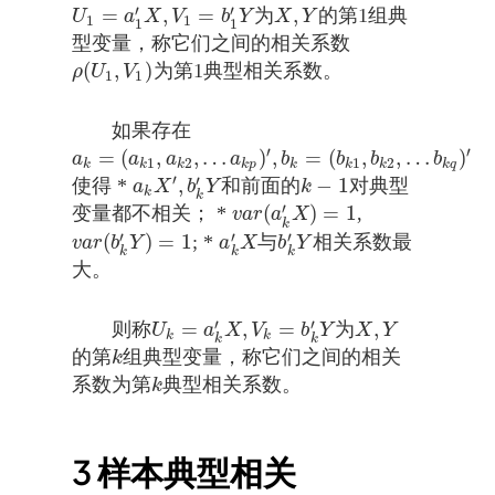
′
′
=
,
=
,
为
的第1组典
U
1
=
a
1
′
X
,
V
1
=
b
1
′
Y
X
,
Y
U
a
X
V
b
Y
X
Y
1
1
1
1
型变量，称它们之间的相关系数
(
,
)
为第1典型相关系数。
ρ
(
U
1
,
V
1
)
ρ
U
V
1
1
如果存在
′
′
=
(
,
,
…
)
,
=
(
,
,
…
)
a
k
=
(
a
k
1
,
a
k
2
,
…
a
k
p
)
′
,
b
k
=
(
b
k
1
,
b
k
2
,
…
b
k
q
)
′
a
a
a
a
b
b
b
b
1
2
1
2
k
k
k
k
p
k
k
k
k
q
′
′
,
−
1
使得 *
和前面的
对典型
a
k
X
′
,
b
k
′
Y
k
−
1
a
X
b
Y
k
k
k
′
(
)
=
1
变量都不相关； *
,
v
a
r
(
a
k
′
X
)
=
1
v
a
r
a
X
k
′
′
′
(
)
=
1
; *
与
相关系数最
v
a
r
(
b
k
′
Y
)
=
1
a
k
′
X
b
k
′
Y
v
a
r
b
Y
a
X
b
Y
k
k
k
大。
′
′
=
,
=
,
则称
为
U
k
=
a
k
′
X
,
V
k
=
b
k
′
Y
X
,
Y
U
a
X
V
b
Y
X
Y
k
k
k
k
的第
组典型变量，称它们之间的相关
k
k
系数为第
典型相关系数。
k
k
3
样本典型相关