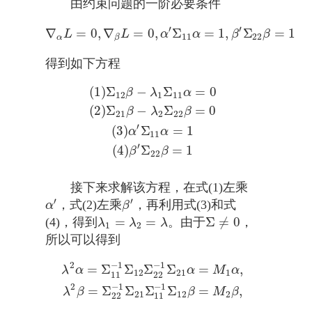
由约束问题的一阶必要条件
′
′
∇
=
0
,
∇
=
0
,
Σ
=
1
,
Σ
=
1
L
L
α
α
β
β
∇
α
L
=
0
,
∇
β
L
=
0
,
α
′
Σ
11
α
=
1
,
β
′
Σ
22
β
=
1
11
22
α
β
得到如下方程
(
1
)
Σ
−
Σ
=
0
(
1
)
Σ
12
β
−
λ
1
Σ
11
α
=
0
(
2
)
Σ
21
β
−
λ
2
Σ
22
β
=
0
(
3
)
α
′
Σ
11
α
=
1
(
β
λ
α
12
1
11
(
2
)
Σ
−
Σ
=
0
β
λ
β
21
2
22
′
(
3
)
Σ
=
1
α
α
11
′
(
4
)
Σ
=
1
β
β
22
接下来求解该方程，在式(1)左乘
′
′
，式(2)左乘
，再利用式(3)和式
α
′
β
′
α
β
=
=
Σ
≠
0
(4)，得到
。由于
，
λ
1
=
λ
2
=
λ
Σ
≠
0
λ
λ
λ
1
2
所以可以得到
2
−
1
−
1
=
Σ
Σ
Σ
Σ
=
,
λ
2
α
=
Σ
11
−
1
Σ
12
Σ
22
−
1
Σ
21
α
=
M
1
α
,
λ
2
β
=
Σ
22
−
1
Σ
21
Σ
11
λ
α
α
M
α
12
21
1
11
22
2
−
1
−
1
=
Σ
Σ
Σ
Σ
=
,
λ
β
β
M
β
21
12
2
22
11