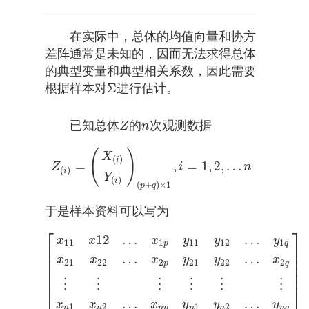
在实际中，总体的均值向量和协方
差阵通常是未知的，因而无法求得总体
的典型变量和典型相关系数，因此需要
Σ
根据样本对
进行估计。
Σ
已知总体
的
次观测数据
Z
n
Z
n
(
)
X
(
)
i
=
,
=
1
,
2
,
…
Z
(
i
)
=
(
X
(
i
)
Y
(
i
)
)
(
p
+
q
)
×
1
,
i
=
1
,
2
,
…
n
Z
i
n
(
)
i
Y
(
)
i
(
+
)
×
1
p
q
于是样本资料可以写为
⎡
⎤
12
…
…
x
x
x
y
y
y
11
1
11
12
1
p
q
⎢
⎥
⎢
⎥
…
…
⎢
⎥
x
x
x
y
y
x
21
22
2
21
22
2
p
q
⎢
⎥
[
x
11
x
12
…
x
1
p
y
11
y
12
…
y
1
q
x
21
x
22
…
x
2
p
y
21
y
22
…
x
⎢
⎥
⋮
⋮
⋮
⋮
⋮
⋮
⎣
⎦
…
…
x
x
x
y
y
y
1
2
1
2
n
n
n
p
n
n
n
q