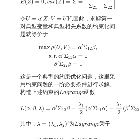
[
]
(
)
=
0
,
(
)
=
Σ
=
E
(
Z
)
=
0
,
v
a
r
(
Z
)
=
Σ
=
[
Σ
11
Σ
12
Σ
21
Σ
22
]
E
Z
v
a
r
Z
Σ
Σ
21
22
′
′
=
,
=
令
,因此，求解第一
U
=
a
′
X
,
V
=
b
′
Y
U
a
X
V
b
Y
对典型变量和典型相关系数的约束化问
题就等价于
′
max
(
,
)
=
Σ
,
max
ρ
(
U
,
V
)
=
α
′
Σ
12
β
,
s
.
t
.
α
′
Σ
11
α
=
1
β
′
Σ
22
β
=
1
ρ
U
V
α
β
12
′
.
.
Σ
=
1
s
t
α
α
11
′
Σ
=
1
β
β
22
这是一个典型的约束优化问题，这里采
用约束问题的一阶必要条件进行求解。
构造上述约束的
函数
L
a
g
r
a
n
g
e
L
a
g
r
a
n
g
e
λ
λ
1
2
′
′
′
(
,
,
)
=
Σ
−
(
Σ
)
−
(
Σ
L
(
α
,
β
,
λ
)
=
α
′
Σ
12
β
−
λ
1
2
(
α
′
Σ
11
α
)
−
λ
2
2
(
β
′
Σ
22
β
−
1
L
α
β
λ
α
β
α
α
β
12
11
2
2
2
′
=
(
,
)
其中，
为
乘子
λ
=
(
λ
1
,
λ
2
)
′
L
a
g
r
a
n
g
e
λ
λ
λ
L
a
g
r
a
n
g
e
1
2