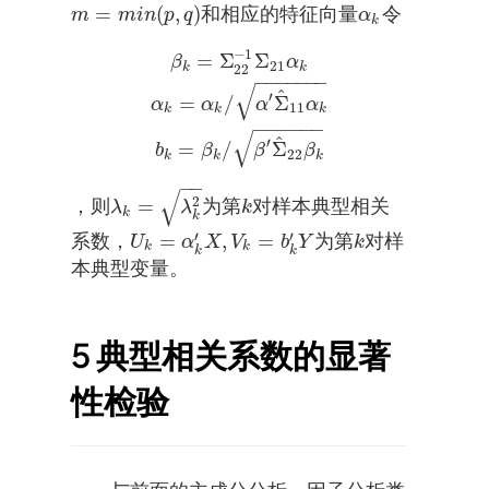
=
(
,
)
和相应的特征向量
令
m
=
m
i
n
(
p
,
q
)
α
k
m
m
i
n
p
q
α
k
−
1
=
Σ
Σ
β
k
=
Σ
22
−
1
Σ
21
α
k
α
k
=
α
k
/
α
′
Σ
^
11
α
k
b
k
=
β
k
/
β
′
Σ
^
22
β
k
β
α
21
k
k
22
−
−
−
−
−
−
−
√
^
′
=
/
Σ
α
α
α
α
11
k
k
k
−
−
−
−
−
−
√
^
′
=
/
Σ
b
β
β
β
22
k
k
k
−
−
√
2
=
，则
为第
对样本典型相关
λ
k
=
λ
k
2
k
λ
λ
k
k
k
′
′
=
,
=
系数，
为第
对样
U
k
=
α
k
′
X
,
V
k
=
b
k
′
Y
k
U
α
X
V
b
Y
k
k
k
k
k
本典型变量。
5
典型相关系数的显著
性检验