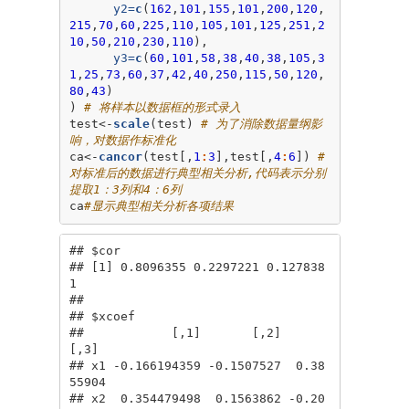
y2=
c
(
162
,
101
,
155
,
101
,
200
,
120
,
215
,
70
,
60
,
225
,
110
,
105
,
101
,
125
,
251
,
2
10
,
50
,
210
,
230
,
110
),

y3=
c
(
60
,
101
,
58
,
38
,
40
,
38
,
105
,
3
1
,
25
,
73
,
60
,
37
,
42
,
40
,
250
,
115
,
50
,
120
,
80
,
43
)

) 
# 将样本以数据框的形式录入
test<-
scale
(test) 
# 为了消除数据量纲影
响，对数据作标准化
ca<-
cancor
(test[,
1
:
3
],test[,
4
:
6
]) 
# 
对标准后的数据进行典型相关分析,代码表示分别
提取1：3列和4：6列
ca
#显示典型相关分析各项结果
## $cor

## [1] 0.8096355 0.2297221 0.127838
1

## 

## $xcoef

##            [,1]       [,2]       
[,3]

## x1 -0.166194359 -0.1507527  0.38
55904

## x2  0.354479498  0.1563862 -0.20