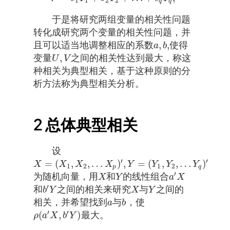
1
1
2
2
q
q
于是将研究两组变量的相关性问题
转化成研究两个变量的相关性问题，并
,
,
且可以适当地调整相应的系数
使得
a
,
b
,
a
b
,
变量
之间的相关性达到最大，称这
U
,
V
U
V
种相关为典型相关，基于这种原则的分
析方法称为典型相关分析。
2
总体典型相关
设
′
′
=
(
,
,
…
)
,
=
(
,
,
…
)
X
=
(
X
1
,
X
2
,
…
X
p
)
′
,
Y
=
(
Y
1
,
Y
2
,
…
Y
q
)
′
X
X
X
X
Y
Y
Y
Y
1
2
1
2
p
q
′
为随机向量，用
和
的线性组合
X
Y
a
′
X
X
Y
a
X
′
和
之间的相关来研究
与
之间的
b
′
Y
X
Y
b
Y
X
Y
相关，并希望找到
与
，使
a
b
a
b
′
′
(
,
)
最大。
ρ
(
a
′
X
,
b
′
Y
)
ρ
a
X
b
Y