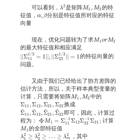
2
,
可以看到，
是矩阵
的特
λ
2
M
1
,
M
2
λ
M
M
1
2
,
征值，
分别是特征值所对应的特征
α
,
β
α
β
向量
现在，优化问题转为了求
M
1
o
r
M
2
M
o
r
M
1
2
的最大特征值和相应满足
1
/
2
1
/
2
|
|
Σ
=
1
|
|
,
|
|
Σ
|
|
=
1
的特征向量的
|
|
Σ
11
1
/
2
=
1
|
|
,
|
|
Σ
22
1
/
2
|
|
=
1
11
22
问题。
又由于我们已经给出了协方差阵的
估计方法，所以，关于样本典型变量的
,
计算，只需要将矩阵
中的
M
1
,
M
2
M
M
1
2
Σ
,
Σ
,
Σ
,
Σ
换成
Σ
11
,
Σ
12
,
Σ
21
,
Σ
22
11
12
21
22
^
^
^
^
Σ
,
Σ
,
Σ
,
Σ
即可，因此，计算过
Σ
^
11
,
Σ
^
12
,
Σ
^
21
,
Σ
^
22
11
12
21
22
−
1
−
1
=
Σ
Σ
Σ
Σ
程为： 令
; 计算
M
1
=
Σ
11
−
1
Σ
12
Σ
22
−
1
Σ
21
M
1
12
21
11
22
的全部特征值
M
1
M
1
2
2
2
≥
≥
…
≥
，其中
λ
1
2
≥
λ
2
2
≥
…
≥
λ
m
2
λ
λ
λ
m
1
2