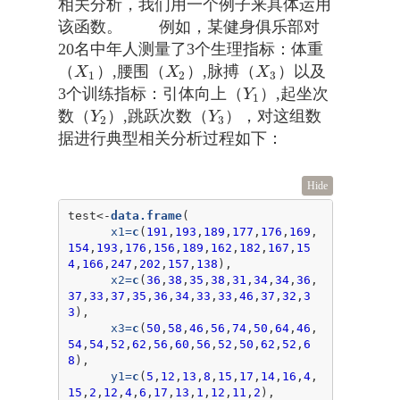
相关分析，我们用一个例子来具体运用
该函数。 例如，某健身俱乐部对
20名中年人测量了3个生理指标：体重
（
）,腰围（
）,脉搏（
）以及
X
1
X
2
X
3
X
X
X
1
2
3
3个训练指标：引体向上（
）,起坐次
Y
1
Y
1
数（
）,跳跃次数（
），对这组数
Y
2
Y
3
Y
Y
2
3
据进行典型相关分析过程如下：
Hide
test<-
data.frame
(

x1=
c
(
191
,
193
,
189
,
177
,
176
,
169
,
154
,
193
,
176
,
156
,
189
,
162
,
182
,
167
,
15
4
,
166
,
247
,
202
,
157
,
138
),

x2=
c
(
36
,
38
,
35
,
38
,
31
,
34
,
34
,
36
,
37
,
33
,
37
,
35
,
36
,
34
,
33
,
33
,
46
,
37
,
32
,
3
3
),

x3=
c
(
50
,
58
,
46
,
56
,
74
,
50
,
64
,
46
,
54
,
54
,
52
,
62
,
56
,
60
,
56
,
52
,
50
,
62
,
52
,
6
8
),

y1=
c
(
5
,
12
,
13
,
8
,
15
,
17
,
14
,
16
,
4
,
15
,
2
,
12
,
4
,
6
,
17
,
13
,
1
,
12
,
11
,
2
),
