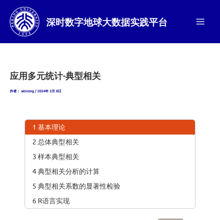
跳
至
深时数字地球大数据实践平台
内
Main
容
Men
应用多元统计-典型相关
作者：
wtxiong
/
2024年 3月 8日
1 基本理论
2 总体典型相关
3 样本典型相关
4 典型相关分析的计算
5 典型相关系数的显著性检验
6 R语言实现