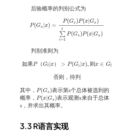
后验概率的判别公式为
(
)
(
|
)
P
G
P
x
G
s
s
(
|
)
=
P
(
G
s
|
x
)
=
P
(
G
s
)
P
(
x
|
G
s
)
∑
i
=
1
t
P
(
G
s
)
P
(
x
|
G
s
)
P
G
x
s
t
(
)
(
|
)
∑
P
G
P
x
G
s
s
=
1
i
判别准则为
|
>
(
|
)
,
∈
如
果
（
）
则
P
G
x
P
G
x
x
G
如
果
P
（
G
l
|
x
）
>
P
(
G
i
|
x
)
,
则
x
∈
G
l
l
i
l
否
则
，
待
判
否
则
，
待
判
(
)
其中，
表示第s个总体被选到的
P
(
G
s
)
P
G
s
(
|
)
概率，
表示观测x来自于总体
P
(
x
|
G
s
)
P
x
G
s
s，并求出其概率。
3.3
R语言实现