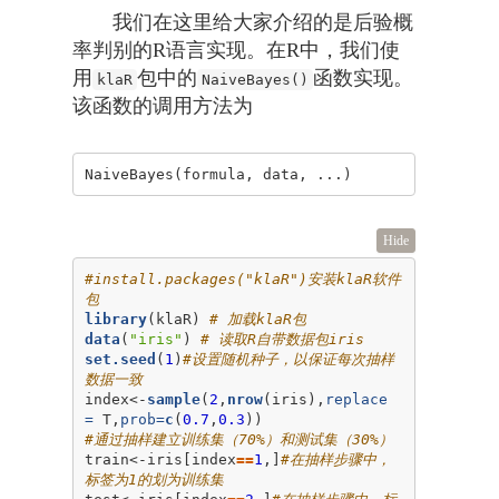
我们在这里给大家介绍的是后验概
率判别的R语言实现。在R中，我们使
用
包中的
函数实现。
klaR
NaiveBayes()
该函数的调用方法为
Hide
#install.packages("klaR")安装klaR软件
包
library
(klaR) 
# 加载klaR包
data
(
"iris"
) 
# 读取R自带数据包iris
set.seed
(
1
)
#设置随机种子，以保证每次抽样
数据一致
index<-
sample
(
2
,
nrow
(iris),
replace 
=
 T,
prob=
c
(
0.7
,
0.3
#通过抽样建立训练集（70%）和测试集（30%）
train<-iris[index
==
1
,]
#在抽样步骤中，
标签为1的划为训练集
test<-iris[index
==
2
,]
#在抽样步骤中，标