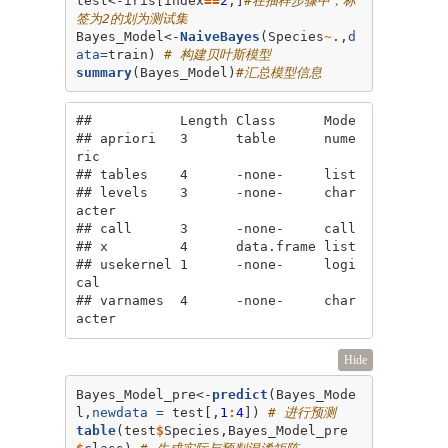
签为2的划为测试集
Bayes_Model<-
NaiveBayes
(Species
~
.,
d
ata=
train) 
# 构建贝叶斯模型
summary
(Bayes_Model)
#汇总模型信息
##           Length Class      Mode     

## apriori   3      table      nume
ric  

## tables    4      -none-     list     

## levels    3      -none-     char
acter

## call      3      -none-     call     

## x         4      data.frame list     

## usekernel 1      -none-     logi
cal  

## varnames  4      -none-     char
acter
Hide
Bayes_Model_pre<-
predict
(Bayes_Mode
l,
newdata =
 test[,
1
:
4
]) 
# 进行预测
table
(test
$
Species,Bayes_Model_pre
$
class) 
# 生成实际与预判混淆矩阵