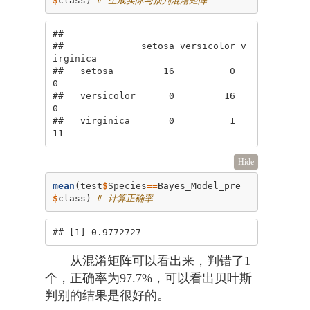
##             

##              setosa versicolor v
irginica

##   setosa         16          0         
0

##   versicolor      0         16         
0

##   virginica       0          1        
11
Hide
mean
(test
$
Species
==
Bayes_Model_pre
$
class) 
# 计算正确率
## [1] 0.9772727
从混淆矩阵可以看出来，判错了1
个，正确率为97.7%，可以看出贝叶斯
判别的结果是很好的。