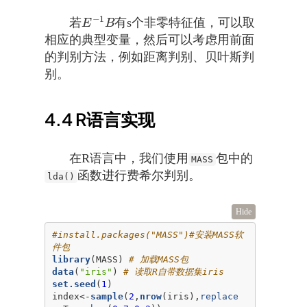
−
1
若
有s个非零特征值，可以取
E
−
1
B
E
B
相应的典型变量，然后可以考虑用前面
的判别方法，例如距离判别、贝叶斯判
别。
4.4
R语言实现
在R语言中，我们使用
包中的
MASS
函数进行费希尔判别。
lda()
Hide
#install.packages("MASS")#安装MASS软
件包
library
(MASS) 
# 加载MASS包
data
(
"iris"
) 
# 读取R自带数据集iris
set.seed
(
1
)

index<-
sample
(
2
,
nrow
(iris),
replace 