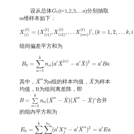
设从总体
(t=1,2,3,…n)分别抽取
G
t
G
t
m维样本如下：
(
)
(
)
(
)
(
)
t
t
t
t
′
=
(
,
,
…
)
,
(
=
1
,
2
,
…
,
X
(
i
)
(
t
)
=
(
X
(
i
1
)
(
t
)
,
X
(
i
2
)
(
t
)
,
…
X
(
i
m
)
(
t
)
)
′
,
(
k
=
1
,
2
,
…
X
X
X
X
k
k
i
(
)
(
1
)
(
2
)
(
)
i
i
i
i
m
组间偏差平方和为
k
∑
(
)
¯
¯
α
′
′
2
′
=
(
−
)
=
B
0
=
∑
α
=
1
k
n
α
(
a
′
X
¯
(
α
)
−
a
′
X
¯
)
2
=
a
′
B
a
B
n
a
X
a
X
a
B
a
0
α
=
1
α
¯
¯
α
其中，
为α组的样本均值，
为样本
X
¯
α
X
¯
X
X
均值，B为组间离差阵，即
k
¯
¯
¯
¯
α
α
′
=
(
−
)
(
−
)
∑
合并
B
=
∑
α
=
1
k
n
α
(
X
¯
α
−
X
¯
)
(
X
¯
α
−
X
¯
)
′
B
n
X
X
X
X
α
=
1
α
的组内平方和为
n
k
α
∑
∑
¯
α
′
′
2
′
=
(
−
)
=
α
E
0
=
∑
α
=
1
k
∑
j
=
1
n
α
(
a
′
X
j
α
−
a
′
X
¯
α
)
2
=
a
′
E
a
E
a
X
a
X
a
E
a
0
j