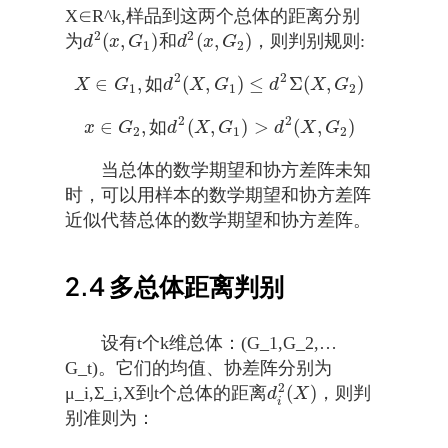
X∈R^k,样品到这两个总体的距离分别
2
2
(
,
)
(
,
)
为
和
，则判别规则:
d
2
(
x
,
G
1
)
d
2
(
x
,
G
2
)
d
x
G
d
x
G
1
2
2
2
∈
,
(
,
)
≤
Σ
(
,
)
如
X
G
d
X
G
d
X
G
X
∈
G
1
,
如
d
2
(
X
,
G
1
)
≤
d
2
Σ
(
X
,
G
2
)
1
1
2
2
2
∈
,
(
,
)
>
(
,
)
如
x
G
d
X
G
d
X
G
x
∈
G
2
,
如
d
2
(
X
,
G
1
)
>
d
2
(
X
,
G
2
)
2
1
2
当总体的数学期望和协方差阵未知
时，可以用样本的数学期望和协方差阵
近似代替总体的数学期望和协方差阵。
2.4
多总体距离判别
设有t个k维总体：(G_1,G_2,…
G_t)。它们的均值、协差阵分别为
2
(
)
μ_i,Σ_i,X到t个总体的距离
，则判
d
i
2
(
X
)
d
X
i
别准则为：