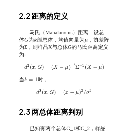
2.2
距离的定义
马氏（Mahalanobis）距离：设总
体
为
维总体，均值向量为
，协差阵
G
k
μ
G
k
μ
为Σ，则样品X与总体G的马氏距离定义
为:
′
2
−
1
(
,
)
=
(
−
Σ
(
−
)
）
d
x
G
X
μ
X
μ
d
2
(
x
,
G
)
=
(
X
−
μ
）
′
Σ
−
1
(
X
−
μ
)
=
1
当
时，
k
=
1
k
2
2
2
(
,
)
=
(
−
)
/
d
2
(
x
,
G
)
=
(
x
−
μ
)
2
/
σ
2
d
x
G
x
μ
σ
2.3
两总体距离判别
已知有两个总体G_1和G_2，样品