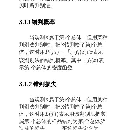
贝叶斯判别法。
3.1.1
错判概率
当观测X属于第i个总体，但用某种
判别法判别时，把X错判给了第j个总
(
|
)
=
(
)
体，这时用
∫
表示
P
(
j
|
i
)
=
∫
D
j
f
i
(
x
)
d
x
P
j
i
f
x
d
x
i
D
j
(
)
该判别法的错判概率。其中，
表
f
i
(
x
)
f
x
i
示第i个总体的密度函数。
3.1.2
错判损失
当观测X属于第i个总体，但用某种
判别法判别时，把X错判给了第j个总
(
|
)
体，这时用
表示用该判别法把实
L
(
j
|
i
)
L
j
i
属第i个总体的样品错判为第j个总体所
造成的损失。 平均损失定义为