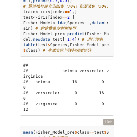
=
 T,
prob=
c
(
0.7
,
0.3
# 通过抽样建立训练集（70%）和测试集（30%）
train<-iris[index
==
1
,]

test<-iris[index
==
2
,]

Fisher_Model<-
lda
(Species
~
.,
data=
tr
ain) 
# 构建费希尔判别模型
Fisher_Model_pre<-
predict
(Fisher_Mo
del,
newdata=
test[,
1
:
4
]) 
# 进行预测
table
(test
$
Species,Fisher_Model_pre
$
class) 
# 生成实际与预判混淆矩阵
##             

##              setosa versicolor v
irginica

##   setosa         16          0         
0

##   versicolor      0         16         
0

##   virginica       0          0        
12
Hide
mean
(Fisher_Model_pre
$
class
==
test
$
S