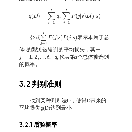
t
t
∑
∑
(
)
=
(
|
)
(
|
)
g
(
D
)
=
∑
s
=
1
t
q
s
∑
j
=
1
t
P
(
j
|
s
)
L
(
j
|
s
)
g
D
q
P
j
s
L
j
s
s
=
1
=
1
s
j
t
(
|
)
(
|
)
公式
∑
表示本属于总
∑
j
=
1
t
P
(
j
|
s
)
L
(
j
|
s
)
P
j
s
L
j
s
=
1
j
体s的观测被错判的平均损失，其中
=
1
,
2
,
…
。
代表第s个总体被选到
j
=
1
,
2
,
…
t
q
s
j
t
q
s
的概率。
3.2
判别准则
找到某种判别法D，使得D带来的
平均损失g(D)达到最小。
3.2.1
后验概率