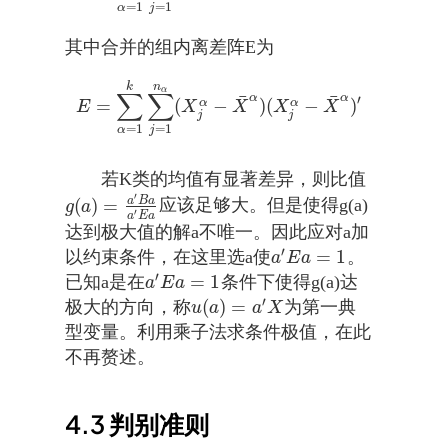
=
1
=
1
α
j
其中合并的组内离差阵E为
n
k
α
∑
∑
¯
¯
α
α
′
=
(
−
)
(
−
)
α
α
E
=
∑
α
=
1
k
∑
j
=
1
n
α
(
X
j
α
−
X
¯
α
)
(
X
j
α
−
X
¯
α
)
′
E
X
X
X
X
j
j
=
1
=
1
α
j
若K类的均值有显著差异，则比值
′
a
B
a
(
)
=
应该足够大。但是使得g(a)
g
(
a
)
=
a
′
B
a
a
′
E
a
g
a
′
a
E
a
达到极大值的解a不唯一。因此应对a加
′
=
1
以约束条件，在这里选a使
。
a
′
E
a
=
1
a
E
a
′
=
1
已知a是在
条件下使得g(a)达
a
′
E
a
=
1
a
E
a
′
(
)
=
极大的方向，称
为第一典
u
(
a
)
=
a
′
X
u
a
a
X
型变量。利用乘子法求条件极值，在此
不再赘述。
4.3
判别准则