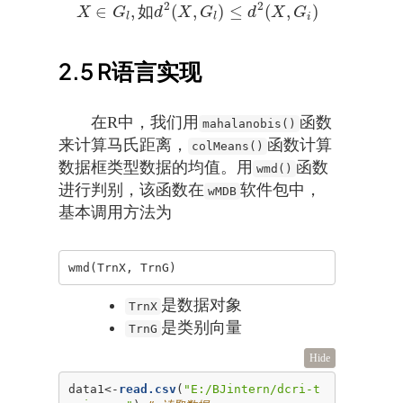
2
2
∈
,
(
,
)
≤
(
,
)
如
X
G
d
X
G
d
X
G
X
∈
G
l
,
如
d
2
(
X
,
G
l
)
≤
d
2
(
X
,
G
i
)
l
l
i
2.5
R语言实现
在R中，我们用
函数
mahalanobis()
来计算马氏距离，
函数计算
colMeans()
数据框类型数据的均值。用
函数
wmd()
进行判别，该函数在
软件包中，
wMDB
基本调用方法为
wmd(TrnX, TrnG)
是数据对象
TrnX
是类别向量
TrnG
Hide
data1<-
read.csv
(
"E:/BJintern/dcri-t