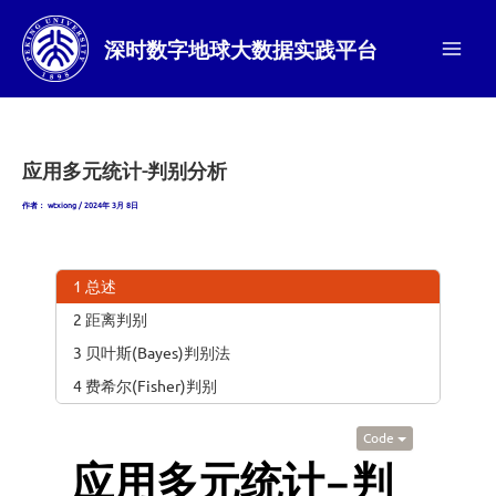
跳
至
深时数字地球大数据实践平台
内
Main
容
Men
应用多元统计-判别分析
作者：
wtxiong
/
2024年 3月 8日
1 总述
2 距离判别
3 贝叶斯(Bayes)判别法
4 费希尔(Fisher)判别
Code
应用多元统计–判