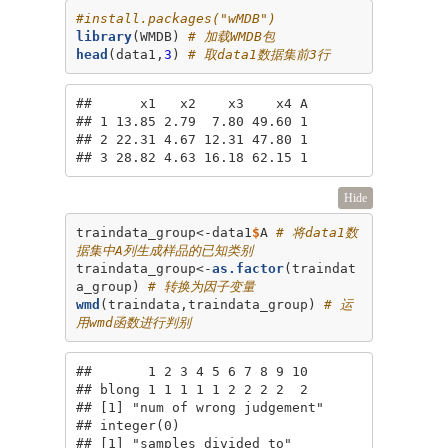
#install.packages("wMDB")
library
(WMDB) 
# 加载WMDB包
head
(data1,
3
) 
# 取data1数据集前3行
##      x1   x2    x3    x4 A

## 1 13.85 2.79  7.80 49.60 1

## 2 22.31 4.67 12.31 47.80 1

## 3 28.82 4.63 16.18 62.15 1
Hide
traindata_group<-data1
$
A 
# 将data1数
据集中A列生成样品的已知类别
traindata_group<-
as.factor
(traindat
a_group) 
# 转换为因子变量
wmd
(traindata,traindata_group) 
# 运
用wmd函数进行判别
##       1 2 3 4 5 6 7 8 9 10

## blong 1 1 1 1 1 2 2 2 2  2

## [1] "num of wrong judgement"

## integer(0)

## [1] "samples divided to"
