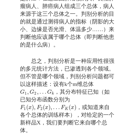
瘤病人、肺癌病人组成三个总体，病人
来源于这三个总体之一。判别分析的目
的就是通过测得病人的指标（阴影的大
小、边缘是否光滑、体温多少……）来
判断他应该属于哪个总体（即判断他患
的是什么病）。
总之，判别分析是一种应用性很强
的多元统计方法，已渗透到各个领域。
但不管是哪个领域，判别分析问题都可
以这样描述：设有k个m维总体
,
,
…
，其分布特征已知（如
G
1
,
G
2
,
…
G
k
G
G
G
1
2
k
已知分布函数分别为
(
)
,
(
)
,
…
(
)
，或知道来自
F
1
(
x
)
,
F
2
(
x
)
,
…
F
K
(
x
)
F
x
F
x
F
x
1
2
K
各个总体的训练样本），对给定的一个
新样品X，我们要判断它来自哪个总
体。