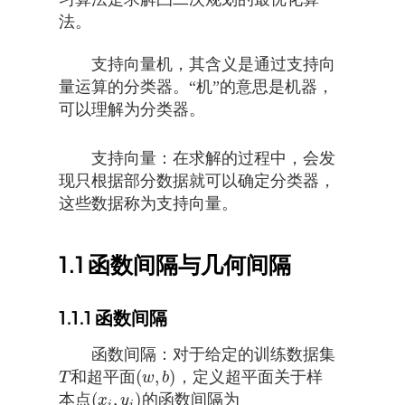
法。
支持向量机，其含义是通过支持向
量运算的分类器。“机”的意思是机器，
可以理解为分类器。
支持向量：在求解的过程中，会发
现只根据部分数据就可以确定分类器，
这些数据称为支持向量。
1.1
函数间隔与几何间隔
1.1.1
函数间隔
函数间隔：对于给定的训练数据集
(
,
)
和超平面
，定义超平面关于样
T
(
w
,
b
)
T
w
b
(
,
)
本点
的函数间隔为
(
x
i
,
y
i
)
x
y
i
i