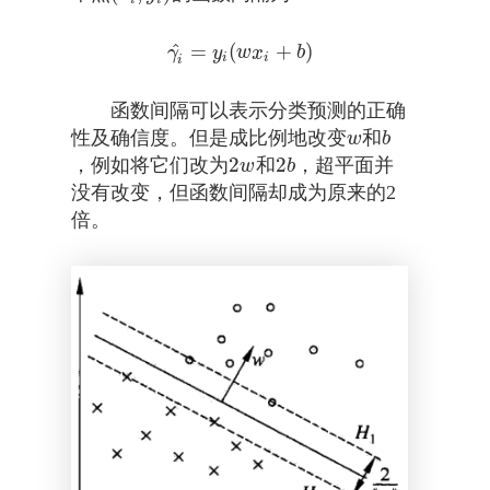
^
=
(
+
)
γ
i
^
=
y
i
(
w
x
i
+
b
)
γ
y
w
x
b
i
i
i
函数间隔可以表示分类预测的正确
性及确信度。但是成比例地改变
和
w
b
w
b
2
2
，例如将它们改为
和
，超平面并
2
w
2
b
w
b
没有改变，但函数间隔却成为原来的2
倍。