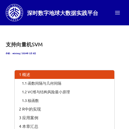
跳
至
深时数字地球大数据实践平台
内
Main
容
Men
支持向量机SVM
作者：
wtxiong
/
2024年 3月 8日
1 概述
1.1 函数间隔与几何间隔
1.2 VC维与结构风险最小原理
1.3 核函数
2 R中的实现
3 应用案例
4 本章汇总