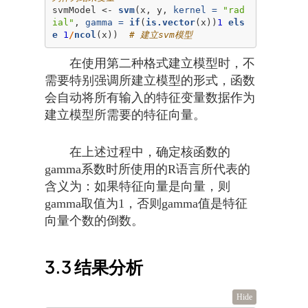
svmModel <-
svm
(x, y, 
kernel =
"rad
ial"
, 
gamma =
if
(
is.vector
(x))
1
els
e
1
/
ncol
(x))  
# 建立svm模型
在使用第二种格式建立模型时，不
需要特别强调所建立模型的形式，函数
会自动将所有输入的特征变量数据作为
建立模型所需要的特征向量。
在上述过程中，确定核函数的
gamma系数时所使用的R语言所代表的
含义为：如果特征向量是向量，则
gamma取值为1，否则gamma值是特征
向量个数的倒数。
3.3
结果分析
Hide