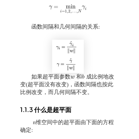
=
min
γ
=
min
i
=
1
,
2
,
…
,
N
γ
i
γ
γ
i
=
1
,
2
,
…
,
i
N
函数间隔和几何间隔的关系:
如果超平面参数
和
成比例地改
w
b
w
b
变(超平面没有改变)，函数间隔也按此
比例改变，而几何间隔不变。
1.1.3
什么是超平面
n维空间中的超平面由下面的方程
确定: