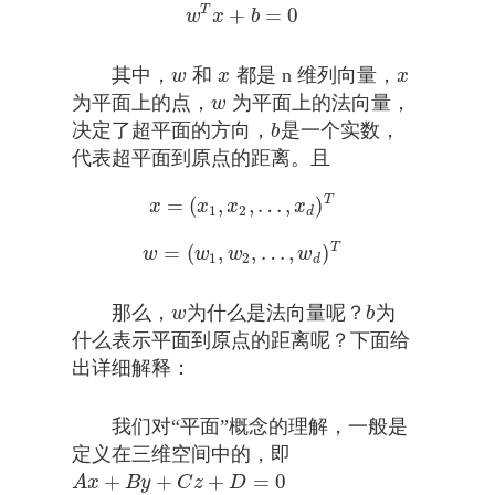
T
+
=
0
w
T
x
+
b
=
0
w
x
b
其中，
和
都是 n 维列向量，
w
x
x
w
x
x
为平面上的点，
为平面上的法向量，
w
w
决定了超平面的方向，
是一个实数，
b
b
代表超平面到原点的距离。且
T
=
(
,
,
…
,
)
x
=
(
x
1
,
x
2
,
…
,
x
d
)
T
x
x
x
x
1
2
d
T
=
(
,
,
…
,
)
w
=
(
w
1
,
w
2
,
…
,
w
d
)
T
w
w
w
w
1
2
d
那么，
为什么是法向量呢？
为
w
b
w
b
什么表示平面到原点的距离呢？下面给
出详细解释：
我们对“平面”概念的理解，一般是
定义在三维空间中的，即
+
+
+
=
0
A
x
+
B
y
+
C
z
+
D
=
0
A
x
B
y
C
z
D