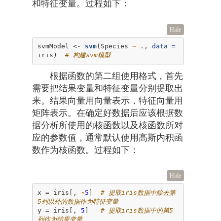
和特征变量。过程如下：
Hide
svmModel <-
svm
(Species 
~
., 
data =
iris)  
# 构建svm模型
根据函数的第二组使用格式，首先
需要把结果变量和特征变量分别提取出
来。结果向量用向量表示，特征向量用
矩阵表示。在确定好数据后应该根据数
据分析所使用的核函数以及核函数所对
应的参数值，通常默认使用高斯内积函
数作为核函数。过程如下：
Hide
x =
iris[, 
-
5
]  
# 提取iris数据中除去第
5列以外的数据作为特征变量
y =
iris[, 
5
]   
# 提取iris数据中的第5
列作为结果变量