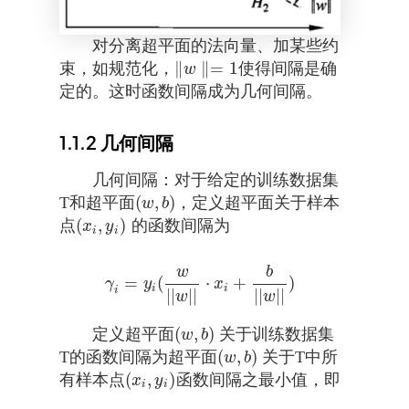
对分离超平面的法向量、加某些约
∥
∥
=
1
束，如规范化，
使得间隔是确
w
∥
w
∥=
1
定的。这时函数间隔成为几何间隔。
1.1.2
几何间隔
几何间隔：对于给定的训练数据集
(
,
)
T和超平面
，定义超平面关于样本
(
w
,
b
)
w
b
(
,
)
点
的函数间隔为
(
x
i
,
y
i
)
x
y
i
i
w
b
=
(
⋅
+
)
γ
i
=
y
i
(
w
|
|
w
|
|
·
x
i
+
b
|
|
w
|
|
)
γ
y
x
i
i
i
|
|
|
|
|
|
|
|
w
w
(
,
)
定义超平面
关于训练数据集
(
w
,
b
)
w
b
(
,
)
T的函数间隔为超平面
关于T中所
(
w
,
b
)
w
b
(
,
)
有样本点
函数间隔之最小值，即
(
x
i
,
y
i
)
x
y
i
i