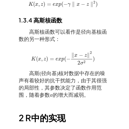
2
(
,
)
=
(
−
∥
−
∥
)
K
x
z
e
x
p
γ
x
z
K
(
x
,
z
)
=
e
x
p
(
−
γ
∥
x
−
z
∥
2
)
1.3.4
高斯核函数
高斯核函数可以看作是径向基核函
数的另一种形式：
2
∥
−
∥
x
z
(
,
)
=
(
−
)
K
(
x
,
z
)
=
e
x
p
(
−
‖
x
−
z
‖
2
2
σ
2
)
K
x
z
e
x
p
2
2
σ
高斯(径向基)核对数据中存在的噪
声有着较好的抗干扰能力，由于其很强
的局部性，其参数决定了函数作用范
围，随着参数σ的增大而减弱。
2
R中的实现