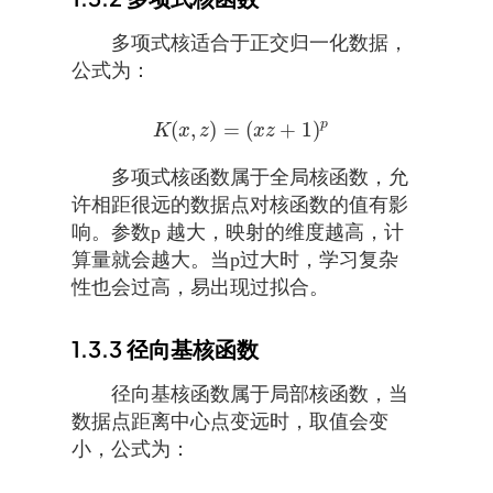
多项式核适合于正交归一化数据，
公式为：
p
(
,
)
=
(
+
1
)
K
(
x
,
z
)
=
(
x
z
+
1
)
p
K
x
z
x
z
多项式核函数属于全局核函数，允
许相距很远的数据点对核函数的值有影
响。参数p 越大，映射的维度越高，计
算量就会越大。当p过大时，学习复杂
性也会过高，易出现过拟合。
1.3.3
径向基核函数
径向基核函数属于局部核函数，当
数据点距离中心点变远时，取值会变
小，公式为：