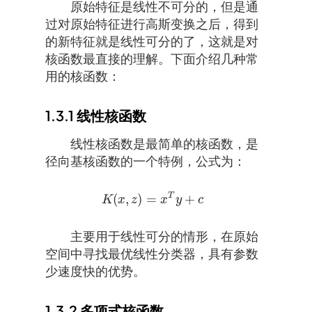
原始特征是线性不可分的，但是通
过对原始特征进行高斯变换之后，得到
的新特征就是线性可分的了，这就是对
核函数最直接的理解。下面介绍几种常
用的核函数：
1.3.1
线性核函数
线性核函数是最简单的核函数，是
径向基核函数的一个特例，公式为：
T
(
,
)
=
+
K
(
x
,
z
)
=
x
T
y
+
c
K
x
z
x
y
c
主要用于线性可分的情形，在原始
空间中寻找最优线性分类器，具有参数
少速度快的优势。
1.3.2
多项式核函数