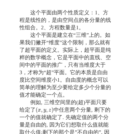
这个平面由两个性质定义：1、方
程是线性的，是由空间点的各分量的线
性组合。2、方程数量是1。
这个平面是建立在“三维”上的。如
果我们撇开“维度”这个限制，那么就有
了超平面的定义。实际上，超平面是纯
粹的数学概念，它是平面中的直线、空
间中的平面的推广，只有当维度大于
3，才称为“超”平面。它的本质是自由
度比空间维度小1。自由度的概念可以
简单的理解为至少要给定多少个分量的
值才能确定一个点。
例如, 三维空间里的(超)平面只要
(
,
,
)
给定了
中任意两个分量, 剩下的
(
x
,
y
,
z
)
x
y
z
一个的值就确定了. 先确定值的两个分
量是自由的, 因为它们想取什么值就能
取什么值;剩下的那个是”不自由的”, 因