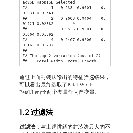
acySD KappaSD Selected

##          1   0.9334 0.9001    0.
01031 0.01541         

##          2   0.9603 0.9404    0.
01921 0.02882        *

##          3   0.9535 0.9301    0.
01064 0.01592         

##          4   0.9467 0.9200    0.
01162 0.01737         

## 

## The top 2 variables (out of 2):

##    Petal.Width, Petal.Length
通过上面封装法输出的特征筛选结果，
可以看出最终选取了Petal.Width、
Petal.Length两个变量作为自变量。
1.2
过滤法
过滤法：
与上述讲解的封装法最大的不