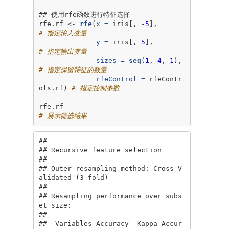
## 使用rfe函数进行特征选择

rfe.rf <-
rfe
(
x =
 iris[, -
5
],              
# 指定输入变量
y =
 iris[, 
5
],               
# 指定输出变量
sizes =
seq
(
1
, 
4
, 
1
),        
# 指定保留特征的数量
rfeControl =
 rfeContr
ols.rf) 
# 指定控制参数
rfe.rf                                     
# 展示筛选结果
## 

## Recursive feature selection

## 

## Outer resampling method: Cross-V
alidated (3 fold) 

## 

## Resampling performance over subs
et size:

## 

##  Variables Accuracy  Kappa Accur