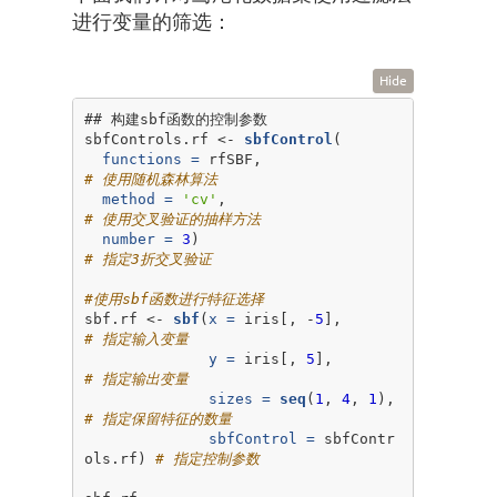
进行变量的筛选：
Hide
## 构建sbf函数的控制参数

sbfControls.rf <-
sbfControl
(

functions =
 rfSBF,                       
# 使用随机森林算法
method =
'cv'
,                           
# 使用交叉验证的抽样方法
number =
3
)                              
# 指定3折交叉验证
#使用sbf函数进行特征选择
sbf.rf <-
sbf
(
x =
 iris[, -
5
],              
# 指定输入变量
y =
 iris[, 
5
],               
# 指定输出变量
sizes =
seq
(
1
, 
4
, 
1
),        
# 指定保留特征的数量
sbfControl =
 sbfContr
ols.rf) 
# 指定控制参数