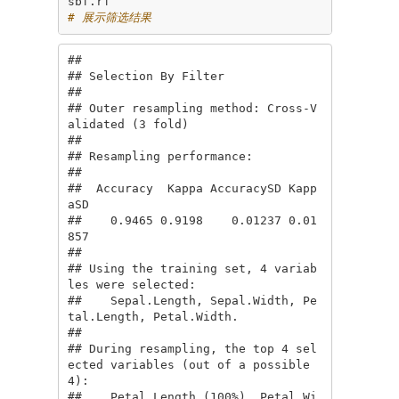
sbf.rf                                     
# 展示筛选结果
## 

## Selection By Filter

## 

## Outer resampling method: Cross-V
alidated (3 fold) 

## 

## Resampling performance:

## 

##  Accuracy  Kappa AccuracySD Kapp
aSD

##    0.9465 0.9198    0.01237 0.01
857

## 

## Using the training set, 4 variab
les were selected:

##    Sepal.Length, Sepal.Width, Pe
tal.Length, Petal.Width.

## 

## During resampling, the top 4 sel
ected variables (out of a possible 
4):

##    Petal.Length (100%), Petal.Wi