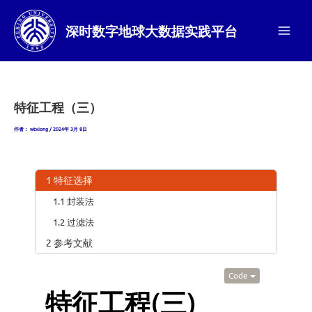
跳
至
深时数字地球大数据实践平台
内
Main
容
Men
特征工程（三）
作者：
wtxiong
/
2024年 3月 8日
1 特征选择
1.1 封装法
1.2 过滤法
2 参考文献
Code
特征工程(三)