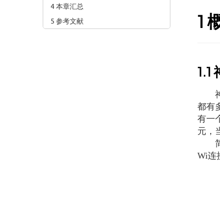
4 本章汇总
1
5 参考文献
1.1
神经
都有多
有一
元，
简单
Wi