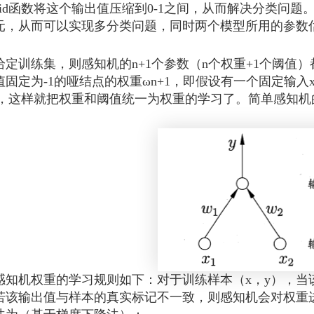
gmoid函数将这个输出值压缩到0-1之间，从而解决分类
元，从而可以实现多分类问题，同时两个模型所用的参数
训练集，则感知机的n+1个参数（n个权重+1个阈值）
值固定为-1的哑结点的权重ωn+1，即假设有一个固定输入x
+1，这样就把权重和阈值统一为权重的学习了。简单感知
机权重的学习规则如下：对于训练样本（x，y），当
若该输出值与样本的真实标记不一致，则感知机会对权重