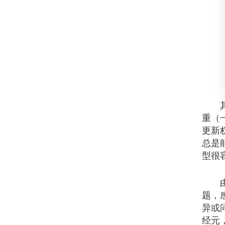
其中
重（
更新
总是
型很
由于
题，
异或
经元