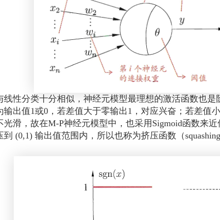
性分类十分相似，神经元模型最理想的激活函数也是阶
为输出值1或0，若差值大于零输出1，对应兴奋；若差值
光滑，故在M-P神经元模型中，也采用Sigmoid函数来近
到 (0,1) 输出值范围内，所以也称为挤压函数（squashing f