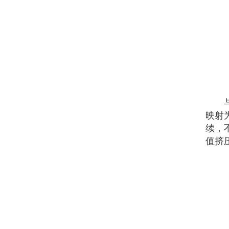
与线
映射
续，不
值挤压