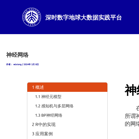
跳
至
内
深时数字地球大数据实践平台
容
神经网络
作者：
wtxiong
/
2024年 3月 8日
神
1 概述
1.1 神经元模型
1.2 感知机与多层网络
在机
1.3 BP神经网络
所谓
的网
2 R中的实现
3 应用案例