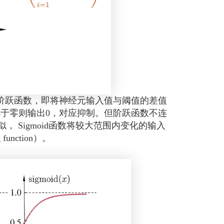
跃函数，即将神经元输入值与阈值的差值
小于零则输出0，对应抑制。但阶跃函数不连
似， Sigmoid函数将较大范围内变化的输入
unction）。