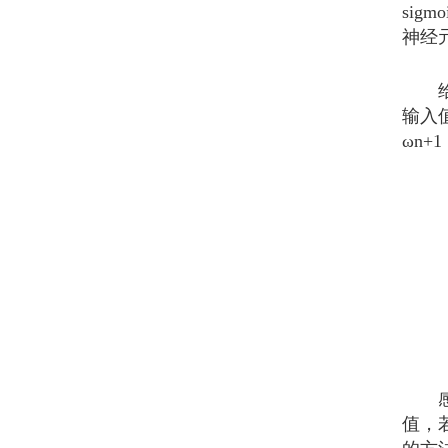
si
神经
给定
输入
ωn
感知
值，