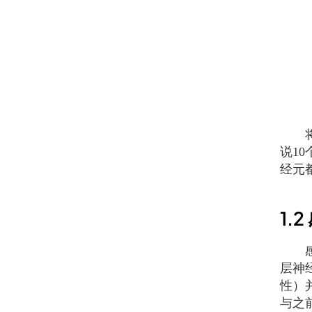
将多
说1
经元
1.2
感知
层神经
性）
与之