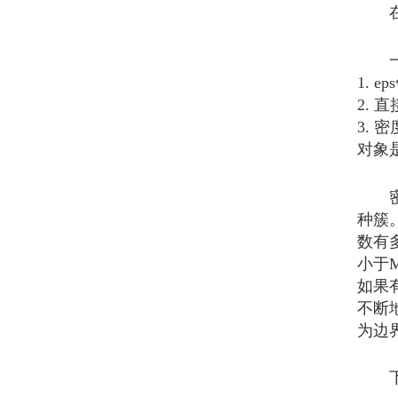
在这
一
1. 
2.
3.
对象是
密度
种簇。
数有
小于M
如果
不断
为边
下图