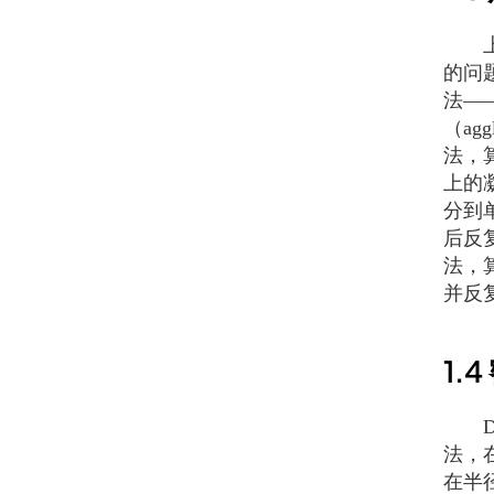
上一
的问
法—
（ag
法，
上的
分到
后反
法，
并反
1.4
DBSC
法，在
在半