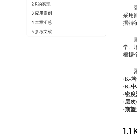
2 R的实现
聚类
3 应用案例
采用
4 本章汇总
据特
5 参考文献
聚类
学、
根据
聚类
·K-
·K-
·密度聚类
·层次/
·期望最
1.1