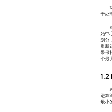
K-
于处
K-
始中
划分
重新
果保
个最
1.2
K-
进算
最小