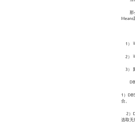
那么我
Mea
DB
1） 
2） 
3） 
DBS
1）D
合。
2）D
选取无