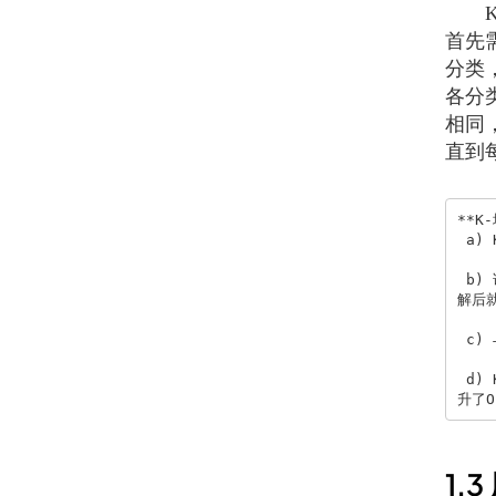
K-
首先
分类
各分
相同
直到
**K
 a) K-中心点算法具有能够处理大型数据集，结果簇相当紧凑，并且簇与簇之间明显分明的优点，这一点和K-均值算法相同。  

 b) 该算法也有K-均值同样的缺点，如：必须事先确定类簇数和中心点，簇数和中心点的选择对结果影响很大；一般在获得一个局部最优的
解后
 c) 与K-均值相比，K-中心点算法对于噪声不那么敏感，这样对于离群点就不会造成划分的结果偏差过大，少数数据不会造成重大影响。

 d) K-中心点算法由于上述原因被认为是对K-均值算法的改进，但由于按照中心点选择的方式进行计算，算法的时间复杂度也比K-means上
升了O
1.3