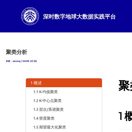
跳
至
内
深时数字地球大数据实践平台
容
聚类分析
作者：
wtxiong
/
2024年 3月 8日
聚
1 概述
1.1 K-均值聚类
1.2 K-中心点聚类
1.3 层次/系谱聚类
1
1.4 密度聚类
1.5 期望最大化聚类