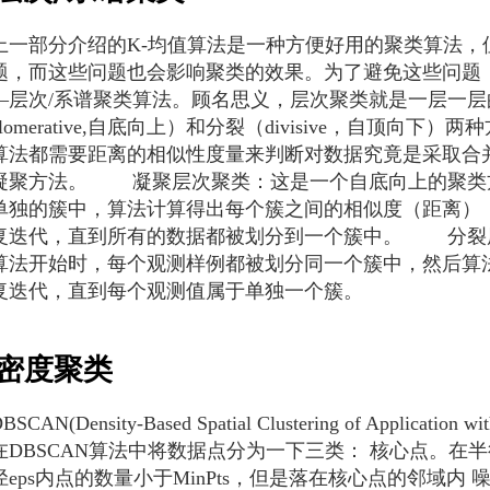
部分介绍的K-均值算法是一种方便好用的聚类算法，
题，而这些问题也会影响聚类的效果。为了避免这些问题
—层次/系谱聚类算法。顾名思义，层次聚类就是一层一
glomerative,自底向上）和分裂（divisive，自顶
算法都需要距离的相似性度量来判断对数据究竟是采取合
凝聚方法。 凝聚层次聚类：这是一个自底向上的聚类
单独的簇中，算法计算得出每个簇之间的相似度（距离）
复迭代，直到所有的数据都被划分到一个簇中。 分裂
算法开始时，每个观测样例都被划分同一个簇中，然后算
复迭代，直到每个观测值属于单独一个簇。
密度聚类
AN(Density-Based Spatial Clustering of Appli
DBSCAN算法中将数据点分为一下三类： 核心点。在半径e
径eps内点的数量小于MinPts，但是落在核心点的邻域