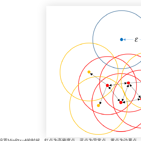
MinPts=4的时候，红点为高密度点，蓝点为异常点，黄点为边界点