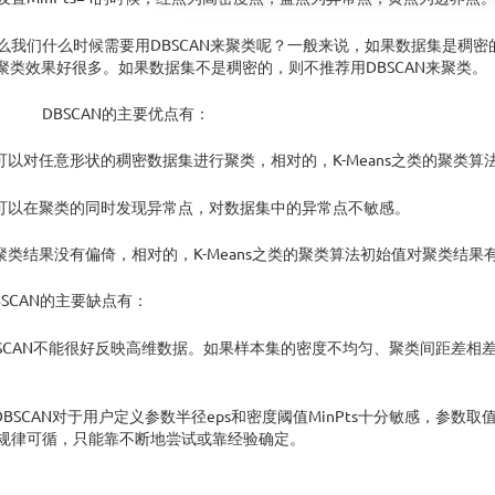
们什么时候需要用DBSCAN来聚类呢？一般来说，如果数据集是稠密的，
ns聚类效果好很多。如果数据集不是稠密的，则不推荐用DBSCAN来聚类。
SCAN的主要优点有：
可以对任意形状的稠密数据集进行聚类，相对的，K-Means之类的聚类
可以在聚类的同时发现异常点，对数据集中的异常点不敏感。
聚类结果没有偏倚，相对的，K-Means之类的聚类算法初始值对聚类结果
CAN的主要缺点有：
BSCAN不能很好反映高维数据。如果样本集的密度不均匀、聚类间距差相差
BSCAN对于用户定义参数半径eps和密度阈值MinPts十分敏感，参
规律可循，只能靠不断地尝试或靠经验确定。